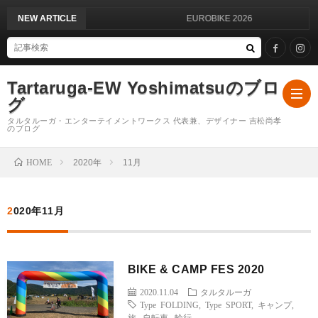
NEW ARTICLE
EUROBIKE 2026
Tartaruga-EW Yoshimatsuのブロ
グ
タルタルーガ・エンターテイメントワークス 代表兼、デザイナー 吉松尚孝
のブログ
HOME
2020年
11月
ブ
ロ
は
2020年11月
グ
じ
ブ
BIKE & CAMP FES 2020
TOP
め
ロ
2020.11.04
タルタルーガ
Type FOLDING
,
Type SPORT
,
キャンプ
,
旅
,
自転車
,
輪行