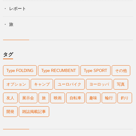
レポート
旅
タグ
Type FOLDING
Type RECUMBENT
Type SPORT
その他
オプション
キャンプ
ユーロバイク
ヨーロッパ
写真
友人
展示会
旅
映画
自転車
趣味
輪行
釣り
開発
雑誌掲載記事