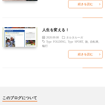
に
グ
続きを読む
一
覧
人生を変える！
2020.09.08
タルタルーガ
Type FOLDING
,
Type SPORT
,
旅
,
自転車
,
輪行
続きを読む
このブログについて