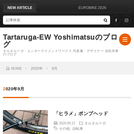
NEW ARTICLE
EUROBIKE 2026
Tartaruga-EW Yoshimatsuのブロ
グ
タルタルーガ・エンターテイメントワークス 代表兼、デザイナー 吉松尚孝
のブログ
HOME
2020年
9月
ブ
ロ
は
2020年9月
グ
じ
ブ
「ヒラメ」ポンプヘッド
TOP
め
ロ
2020.09.23
タルタルーガ
その他
,
自転車