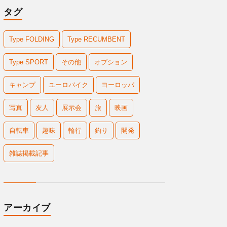
タグ
Type FOLDING
Type RECUMBENT
Type SPORT
その他
オプション
キャンプ
ユーロバイク
ヨーロッパ
写真
友人
展示会
旅
映画
自転車
趣味
輪行
釣り
開発
雑誌掲載記事
アーカイブ