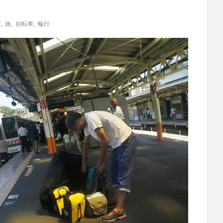
プ
,
旅
,
自転車
,
輪行