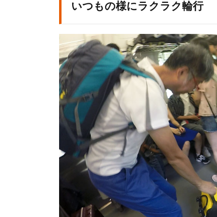
1.5.
いつもの様にラクラク輪行
濡れ
たテ
ント
を撤
収