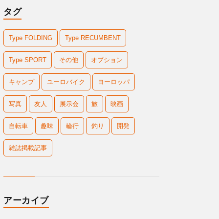
タグ
Type FOLDING
Type RECUMBENT
Type SPORT
その他
オプション
キャンプ
ユーロバイク
ヨーロッパ
写真
友人
展示会
旅
映画
自転車
趣味
輪行
釣り
開発
雑誌掲載記事
アーカイブ