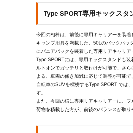
ックス
タンド
Type SPORT専用キックスタ
1.2.
いつ
もの
今回の相棒は、前後に専用キャリアーを装着したTart
様に
ラク
キャンプ用具を満載した、50Lのバックパ
ラク
にパニアバックを装着した専用リアキャリア
輪行
Type SPORTには、専用キックスタンド
1.3.
ルトオンでガッチリと取付けが可能で、さら
キャ
よる、車両の傾き加減に応じて調整が可能で
ンプ
場に
自転車のSUVを標榜するType SPORT 
到着
す。
1.4.
また、今回の様に専用リアキャリアーに、フ
まさ
荷物を積載した方が、前後のバランスが取り
か
の、
雨