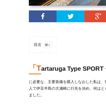
目次
1.
「Tartaruga
Type
「T
artaruga Type S
SPORT +
キャンプツ
ーリング」
に必要な、主要装備を購入しなおした私は、
1.1.
人で伊豆半島の大瀬崎に行先を決め、何はと
Type
ました。
SPORT
専用キ